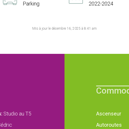
Parking
2022-2024
Mis à jour le décembre 16, 2025 à 8:41 am
Commod
:
Studio au T5
Ascenseur
édric
Autoroutes