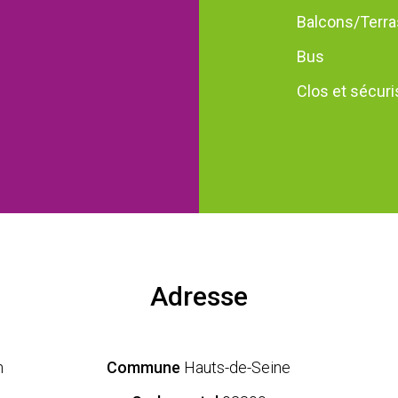
Balcons/Terr
Bus
Clos et sécuri
Adresse
n
Commune
Hauts-de-Seine