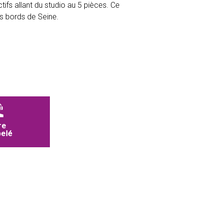
fs allant du studio au 5 pièces. Ce
es bords de Seine.
re
pelé