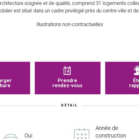
chitecture soignée et de qualité, comprend 31 logements collecti
ier est situé dans un cadre privilégié près du centre-ville et d
Illustrations non-contractuelles
arger
Prendre
Êt
chure
rendez-vous
rap
DÉTAIL
Année de
Oui
construction