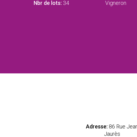
Nbr de lots:
34
Vigneron
Adresse:
86 Rue Jea
Jaurès