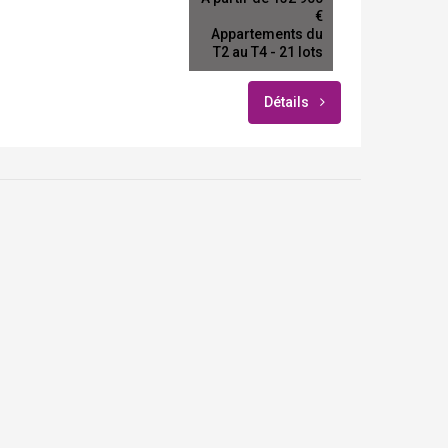
€
Appartements du
T2 au T4 - 21 lots
Détails