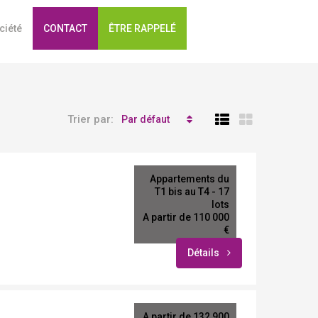
ciété
CONTACT
ÊTRE RAPPELÉ
Trier par:
Par défaut
Appartements du
T1 bis au T4 - 17
lots
A partir de 110 000
€
Détails
A partir de 132 900